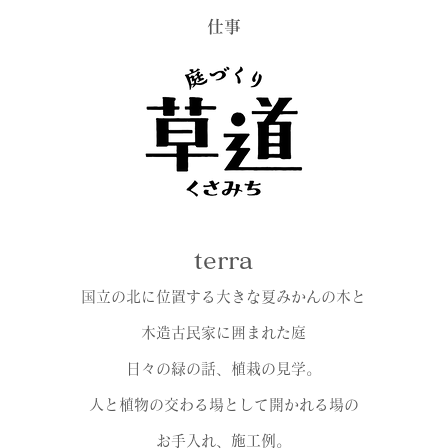
​仕事
terra
国立の北に位置する大きな夏みかんの木と
木造古民家に囲まれた庭
日々の緑の話、植栽の見学。
人と植物の交わる場として開かれる場の
お手入れ、施工例。