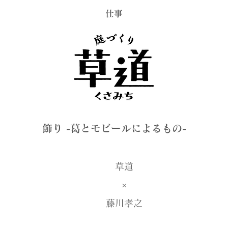
​仕事
​飾り -葛とモビールによるもの-
​草道
​×
​藤川孝之