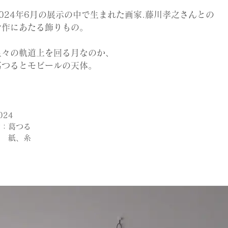
2024年6月の展示の中で生まれた画家.藤川孝之さんとの
合作にあたる飾りもの。
星々の軌道上を回る月なのか、
葛つるとモビールの天体。
024
材：葛つる
紙、糸